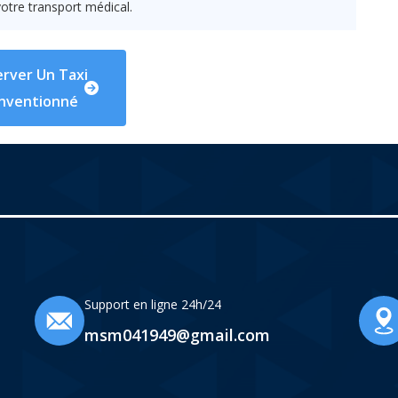
otre transport médical.
rver Un Taxi
nventionné
Support en ligne 24h/24
msm041949@gmail.com