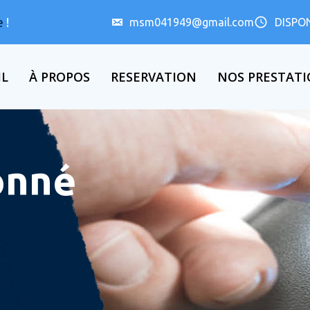
e
!
msm041949@gmail.com
DISPON
IL
À PROPOS
RESERVATION
NOS PRESTAT
onné