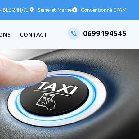
IBLE 24H/7J
Seine-et-Marne
Conventionné CPAM
0699194545
IONS
CONTACT