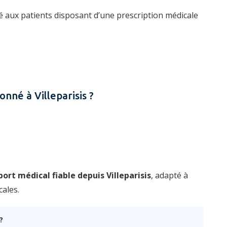
é aux patients disposant d’une prescription médicale
onné à Villeparisis ?
port médical fiable depuis Villeparisis
, adapté à
cales.
?