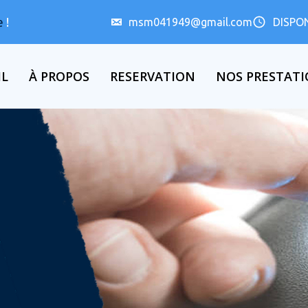
e
!
msm041949@gmail.com
DISPON
IL
À PROPOS
RESERVATION
NOS PRESTAT