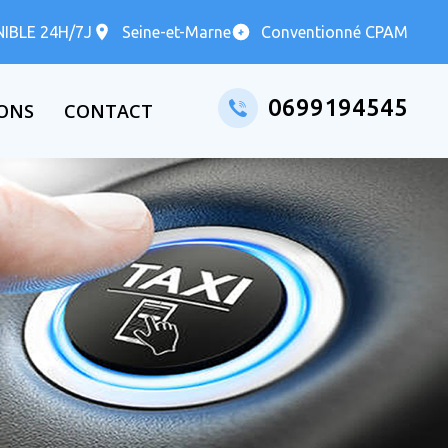
IBLE 24H/7J
Seine-et-Marne
Conventionné CPAM
0699194545
IONS
CONTACT